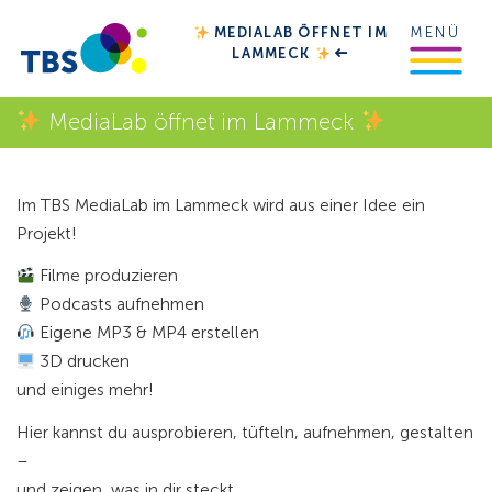
MEDIALAB ÖFFNET IM
MENÜ
LAMMECK
MediaLab öffnet im Lammeck
Im
TBS MediaLab im Lammeck
wird aus einer Idee ein
Projekt!
Filme produzieren
Podcasts aufnehmen
Eigene MP3 & MP4 erstellen
3D drucken
und einiges mehr!
Hier kannst du ausprobieren, tüfteln, aufnehmen, gestalten
–
und zeigen, was in dir steckt.