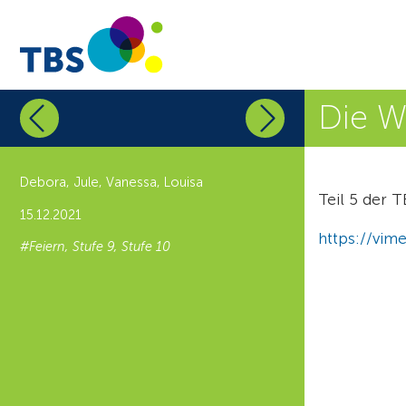
Die W
Debora, Jule, Vanessa, Louisa
Teil 5 der
15.12.2021
https://vi
#Feiern, Stufe 9, Stufe 10