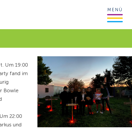
MENÜ
rt. Um 19:00
arty fand im
urig
er Bowle
d
 Um 22:00
arkus und