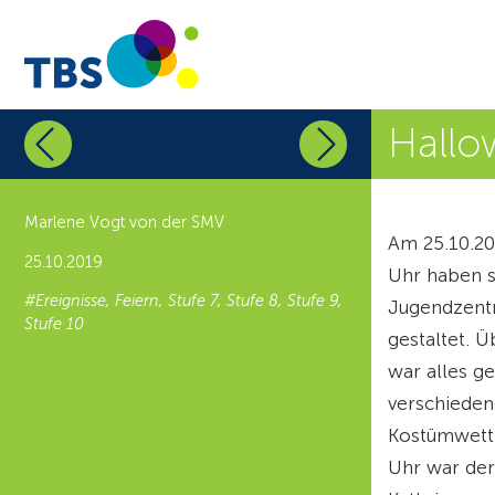
Hallo
Marlene Vogt von der SMV
Am 25.10.20
25.10.2019
Uhr haben si
#Ereignisse, Feiern, Stufe 7, Stufe 8, Stufe 9,
Jugendzentr
Stufe 10
gestaltet. 
war alles g
verschieden
Kostümwettb
Uhr war der